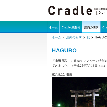
ホーム
Cradle 最新号
庄内の四季
Cr
ホーム
庄内の四季
秋
HAGUR
HAGURO
「山形日和。」観光キャンペーン特別
てきました。（平成
25
年
7
月
13
日（土）
H24.9.10. 撮影