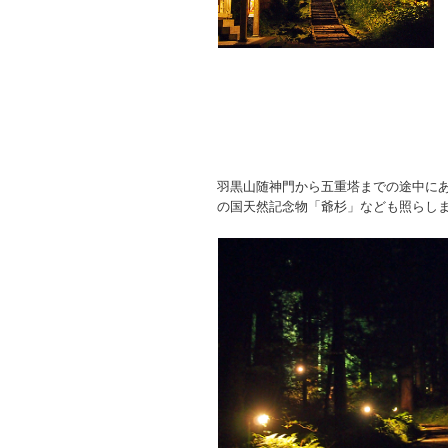
羽黒山随神門から五重塔までの途中に
の国天然記念物「爺杉」なども照らし