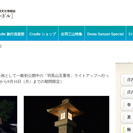
adle 旅行倶楽部
Cradle ショップ
出羽三山特集
Dewa Sanzan Special
C
O
企画として一般初公開中の「羽黒山五重塔」ライトアップへ行っ
庄
から
9
月
16
日（月）までの期間限定）
庄
春
夏
秋