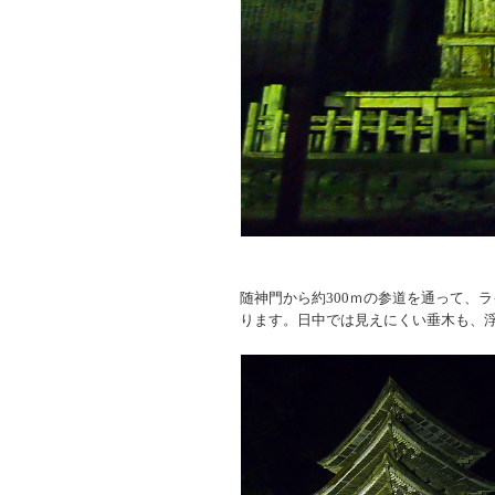
随神門から約
300
ｍの参道を通って、ラ
ります。日中では見えにくい垂木も、