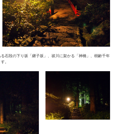
ある石段の下り坂「継子坂」、祓川に架かる「神橋」、樹齢千年
ます。