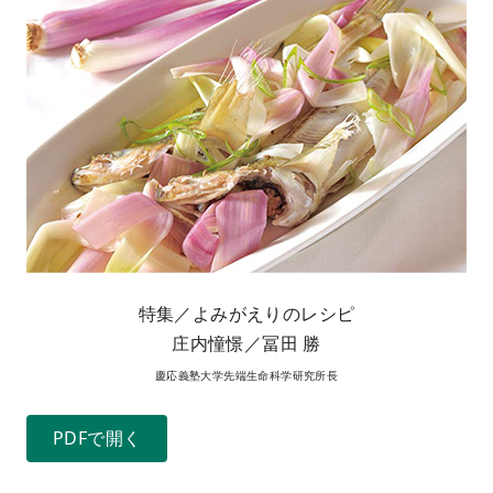
特集／よみがえりのレシピ
庄内憧憬／冨田 勝
慶応義塾大学先端生命科学研究所長
PDFで開く